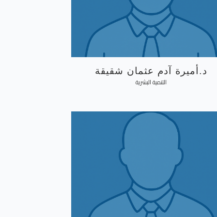
د.أميرة آدم عثمان شقيقة
التنمية البشرية