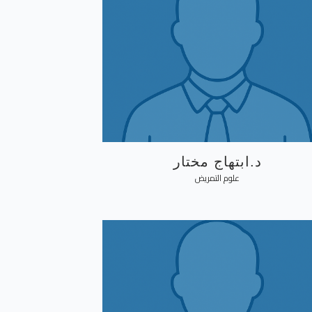
د.ابتهاج مختار
علوم التمريض