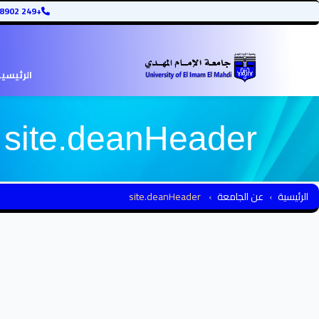
+249 12345678902
الرئيسي
site.deanHeader
الرئيسية
عن الجامعة
site.deanHeader