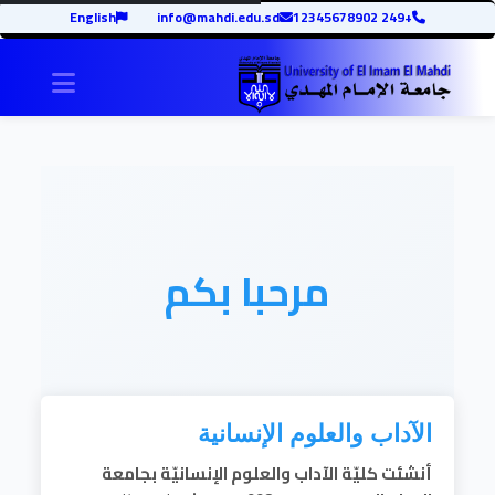
English
info@mahdi.edu.sd
+249 12345678902
igation
مرحبا بكم
الآداب والعلوم الإنسانية
أنشئت
كليّة الآداب والعلوم الإنسانيّة​
بجامعة