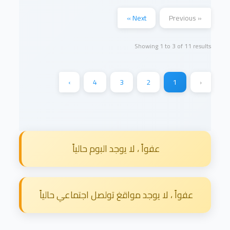
Next »
« Previous
Showing
1
to
3
of
11
results
›
4
3
2
1
‹
عفواً ، لا يوجد البوم حالياً
عفواً ، لا يوجد مواقغ تولصل اجتماعي حالياً