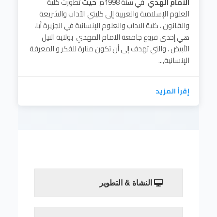
الامام الهدي
في سنة 1998م
حيث
تطورت كلية
العلوم الإسلامية والعربية إلى كليتي الآداب والشريعة
والقانون ، كلية الآداب والعلوم الإنسانية في الجزيرة أبا،
هي إحدى فروع جامعة الامام المهدي بولاية النيل
الأبيض ، والتي تهدف إلى أن تكون منارة للفكر و المعرفة
الإنسانية,...
إقرأ المزيد
النشاة & التطوير
النشأة والتطور:
أنشأة كلية الآداب في العام 1995م باسم كلية