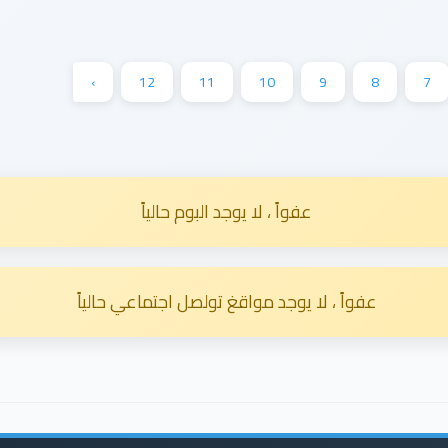
›
12
11
10
9
8
7
عفواً ، لا يوجد البوم حالياً
عفواً ، لا يوجد مواقغ تولصل اجتماعي حالياً