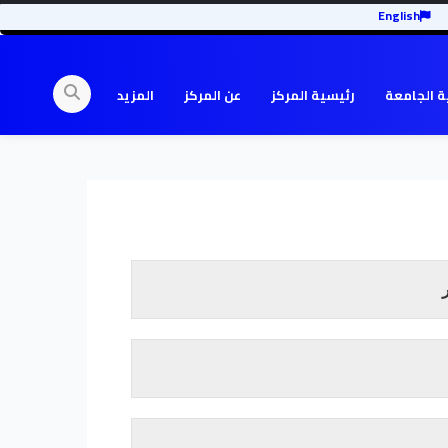
English
ة الجامعة
رئيسية المركز
عن المركز
المزيد
تم تأسيس كلية تنمية المجتمع في العام 2006 م بفتح ستة مراكز هي مركز
كز قلي،مركز الفشاشوية، مركز الكنوز، مركز
رة شريحة المرأة وتعتبر الكلية ذراع الجامعة في
دف النهوض بواقع المجتمع إلي مصاف التنمية
تنفيذ العديد من الأنشطة الموجهة نحو المجتمع.
إقرأ المزيد