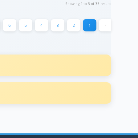
Showing
1
to
3
of
35
results
6
5
4
3
2
1
‹