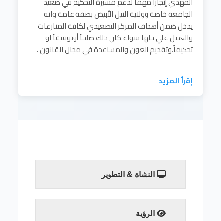
المهدي إنجازاً مهماً لدعم مسيرة التحكيم في صعيد
الجامعة خاصة وولاية النيل الأبيض بصفة عامة وانه
يدخل ضمن أهداف المركز التصعيدي لكافة المنازعات
والعمل علي حلها سواء كان ذلك صلحاً أوتوفيقاً او
تحكيماً،وتقديم العون والمساعدة في مجال القانون .
إقرأ المزيد
النشاة & التطوير
يعد مركز التحكيم والعون القانوني ،بجامعة
الإمام المهدي إنجازاً مهماً لدعم مسيرة التحكيم
في صعيد الجامعة خاصة وولاية النيل الأبيض
الرؤية