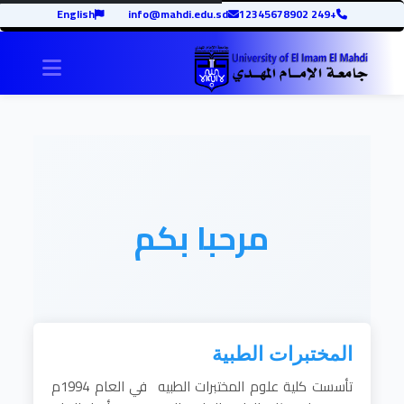
English
info@mahdi.edu.sd
+249 12345678902
igation
مرحبا بكم
المختبرات الطبية
تأسست كلية علوم المختبرات الطبيه في العام 1994م