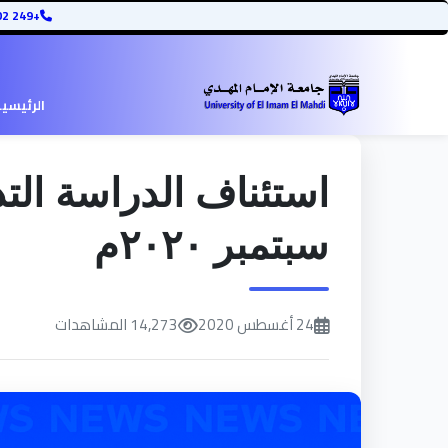
+249 12345678902
الرئيسي
سبتمبر ٢٠٢٠م
24 أغسطس 2020
14,273 المشاهدات