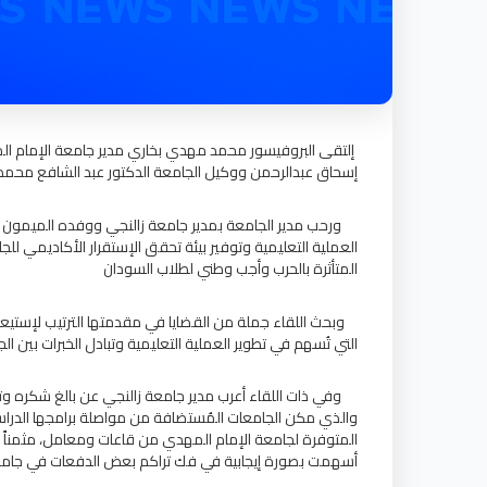
إلتقى البروفيسور محمد مهدي بخاري مدير جامعة الإمام الم
إسحاق عبدالرحمن ووكيل الجامعة الدكتور عبد الشافع محمد و
ورحب مدير الجامعة بمدير جامعة زالنجي ووفده الميمون بهذه
العملية التعليمية وتوفير بيئة تحقق الإستقرار الأكاديمي 
المتأثرة بالحرب وأجب وطني لطلاب السودان
وبحث اللقاء جملة من القضايا في مقدمتها الترتيب لإستيع
التي تُسهم في تطوير العملية التعليمية وتبادل الخبرات بين ال
وفي ذات اللقاء أعرب مدير جامعة زالنجي عن بالغ شكره وت
والذي مكن الجامعات المُستضافة من مواصلة برامجها الدراس
المتوفرة لجامعة الإمام المهدي من قاعات ومعامل، مثمناً ا
أسهمت بصورة إيجابية في فك تراكم بعض الدفعات في جامع