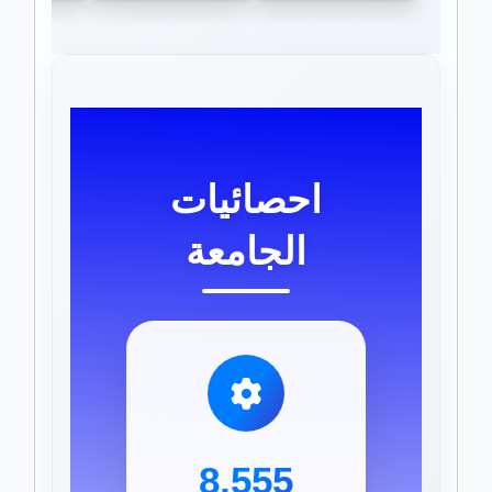
احصائيات
الجامعة
8,555