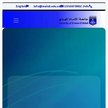
English
info@mahdi.edu.sd
+249 12345678902
vigation