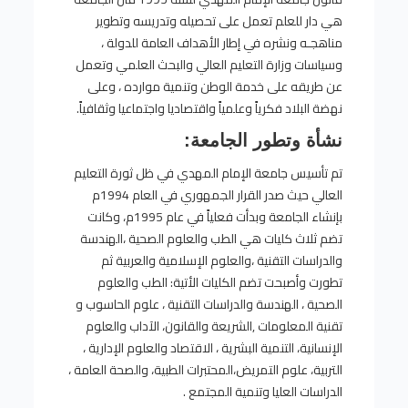
هي دار للعلم تعمل على تحصيله وتدريسه وتطوير
مناهجـه ونشره في إطار الأهداف العامة للدولة ،
وسياسات وزارة التعليم العالي والبحث العلمي وتعمل
عن طريقه على خدمة الوطن وتنمية موارده ، وعلى
نهضة البلاد فكرياً وعلمياً واقتصاديا واجتماعيا وثقافياً.
نشأة وتطور الجامعة:
تم تأسيس جامعة الإمام المهدي في ظل ثورة التعليم
العالي حيث صدر القرار الجمهوري في العام 1994م
بإنشاء الجامعة وبدأت فعلياً في عام 1995م، وكانت
تضم ثلاث كليات هي الطب والعلوم الصحية ،الهندسة
والدراسات التقنية ،والعلوم الإسلامية والعربية ثم
تطورت وأصبحت تضم الكليات الأتية: الطب والعلوم
الصحية ، الهندسة والدراسات التقنية ، علوم الحاسوب و
تقنية المعلومات ,الشريعة والقانون، الآداب والعلوم
الإنسانية، التنمية البشرية ، الاقتصاد والعلوم الإدارية ،
التربية، علوم التمريض،المحتبرات الطبية، والصحة العامة ،
الدراسات العليا وتنمية المجتمع .