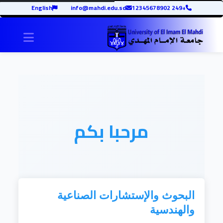
English
info@mahdi.edu.sd
+249 12345678902
igation
مرحبا بكم
البحوث والإستشارات الصناعية
والهندسية