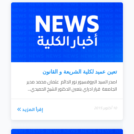
دراسة المشكلات القضائية وتقديم الإستشارات
والخدمات المناسبة .
اقامة الصلات العلمية والثقافية والإجتماعية مع
مراكز البحوث والجامعات والمؤسسات
والمنظمات ذات الصلة بالداخل والخارج .
الإسهام فى خدمة المجتمع المحلي من خلال
تقديم البرامج التعليمية والدورات التدريبية بهدف
نشر الوعي والفهم...
إقرأ المزيد
تعين عميد لكلية الشريعة و القانون
اصدر السيد البروفسيور نور الدائم عثمان محمد مدير
الجامعة قرار ادراي بتعين الدكتور الشيخ الحميدي...
10 أكتوبر 2015
إقرأ المزيد