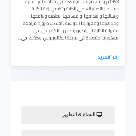
1998م وافق مجلس الجامعة علي خطة تطوير الكلية
حيث اجاز التصور العلمي للكلية وتضمن رؤية الكلية
ورسالتها واهدافها واقسامها العلمية وبرامجها
ومناهجها ومقرراتها الدراسية ، اقتضت ضرورة مراجعة
مقررات الكلية ان يتطور برنامجها الاكاديمي علي
مستويات متعددة في مرحلة البكالوريوس وكذلك في...
إقرأ المزيد
النشاة & التطوير
إقرأ المزيد