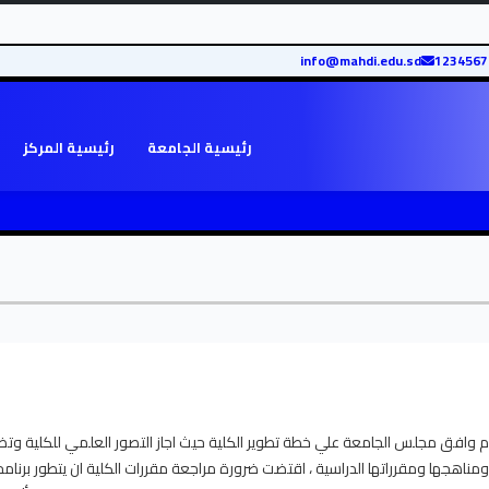
info@mahdi.edu.sd
رئيسية الجامعة
رئيسية المركز
كانت النشأة الاولي لكلية الشريعة والقانون في العام 1998م وافق مجلس الجامعة علي خطة تطوير الكلية حيث اجاز التصور العلمي للكلية
مناهجها ومقرراتها الدراسية ، اقتضت ضرورة مراجعة مقررات الكلية ان يتطور برنامج