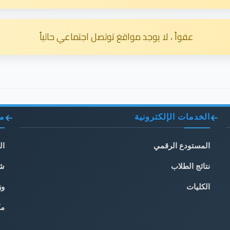
عفواً ، لا يوجد مواقغ تولصل اجتماعي حالياً
الخدمات الإلكترونية
مو
المستودع الرقمي
ال
نتائج الطلاب
شب
الكليات
وز
مك