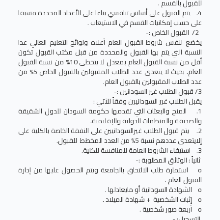
للقبول بالقسم .
4. يتم القبول على أساس تنافسي بناءا على الأعداد المحددة مسبقا
على حسب إمكانيات القسم في الاستيعاب .
2/ القبول الخاص :-
يخضع لنفس شروط القبول العام أعلاه ولوائح التعليم العالي عدا
النسبة التي يتم بها القبول والمحددة من قبل مكتب القبول تكون
أقل من نسبة القبول العام بمعدل لا يتخطى 10% من نسبة القبول
العام. بحيث لا يتعدى عدد الطلاب المقبولين بالقبول الخاص 5% من
عدد الطلاب المقبولين بالقبول العام.
3/ قبول الطلاب غير السودانين :-
يقبل الطلاب غير السودانيين وفقاً للآتي :
1. المنح والبعثات التي تقدمها حكومة السودان للدول الشقيقة
والصديقة والمنظمات الدولية والإقليمية.
2. يتم قبول الطلاب غيرالسودانيين على النفقة الخاصة بالكلية على
إلايتعدى عددهم نسبة 5% من العدد المخطط للقبول.
3. استيفاء الشروط العامة للمنافسة للكلية.
ثانياً : الوثائق المطلوبة :-
o استمارة طلب الالتحاق بالجامعة ويتم الحصول عليها من إدارة
القبول العام .
o الشهادة السودانية أو مايعادلها .
o إثبات الشخصية + شهادة الميلاد .
o أربعة صور شخصية .
التسجيل: -