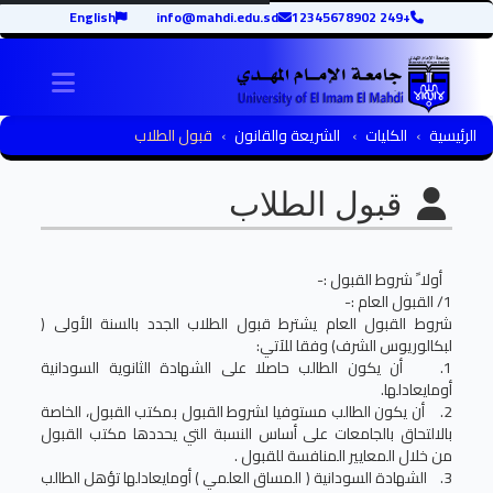
English
info@mahdi.edu.sd
+249 12345678902
igation
الرئيسية
الكليات
الشريعة والقانون
قبول الطلاب
قبول الطلاب
أولا ً شروط القبول :-
1/ القبول العام :-
شروط القبول العام يشترط قبول الطلاب الجدد بالسنة الأولى (
لبكالوريوس الشرف) وفقا للآتي:
1. أن يكون الطالب حاصلا على الشهادة الثانوية السودانية
أومايعادلها.
2. أن يكون الطالب مستوفيا لشروط القبول بمكتب القبول، الخاصة
بالالتحاق بالجامعات على أساس النسبة التي يحددها مكتب القبول
من خلال المعايير المنافسة للقبول .
3. الشهادة السودانية ( المساق العلمي ) أومايعادلها تؤهل الطالب