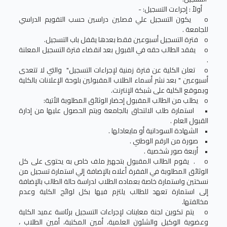
أولاً : إجراءت التسجيل: -
o يكون التسجيل علي فصلين دراسين حسب التقويم الدراسي
للجامعة .
o فترة التسجيل أسبوعين فقط بعدها يقفل باب التسجيل.
o يفقد الطالب حقه في القبول بعد انقضاء فترة التسجيل المعلنة
.
o تعلن الكلية عن فترة زمنية لإجراءات التسجيل" والتي لا تتعدى
أسبوعين " بعد نشر أسماء الطلاب المقبولين بلوحة الإعلانات بالكلية
وبموقع الكلية على شبكة الإنترنت.
o يطلب من الطالب المقبول إحضار الوثائق المطلوبة الأتية:
• استمارة طلب الالتحاق بالجامعة ويتم الحصول عليها من إدارة
القبول العام .
• الشهادة السودانية أو مايعادلها .
• صورة من الرقم الوطني .
• أربعة صور شخصية .
o . يقوم الطالب المقبول بتجهيز ملف خاص به يحتوى على كل
الوثائق المطلوبة في الفقرة أعلاه بالإضافة إلي استمارة تسجيل من
نسختين واستمارة خاصة بعماده الطلاب لدراسة حالة الطالب بالإضافة
إلى استمارة تعهد للطالب يلتزم فيها بكل لوائح الكلية وعدم
مخالفتها.
o يتم تكوين لجنة معاينات لإجراءات التسجيل برئاسة عميد الكلية
وعضوية الوكيل والشئون العلمية، أمين المكتبة، أمين الطلاب ،