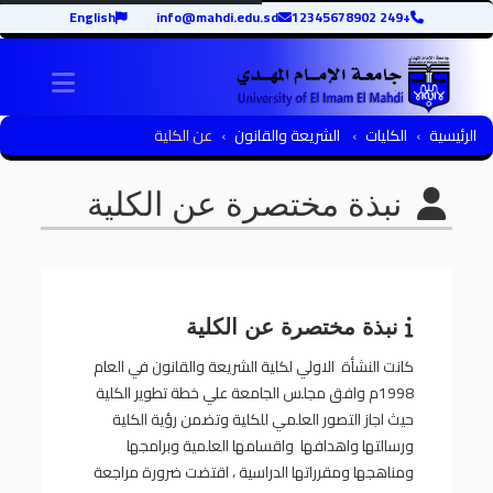
English
info@mahdi.edu.sd
+249 12345678902
igation
الرئيسية
الكليات
الشريعة والقانون
عن الكلية
نبذة مختصرة عن الكلية
نبذة مختصرة عن الكلية
كانت النشأة الاولي لكلية الشريعة والقانون في العام
1998م وافق مجلس الجامعة علي خطة تطوير الكلية
حيث اجاز التصور العلمي للكلية وتضمن رؤية الكلية
ورسالتها واهدافها واقسامها العلمية وبرامجها
ومناهجها ومقرراتها الدراسية ، اقتضت ضرورة مراجعة