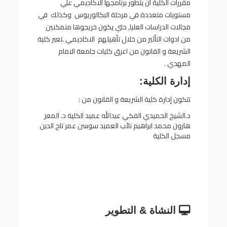
مقررات الكلية ان يتطور برنامجها الاكاديمي علي
مستويات متعددة في مرحلة البكالوريوس وكذلك في
مجالات الدراسات العليا, حتي يكون خريجوها متمكنين
من ادوات التأثير من خلال تأهيلهم الاكاديمي .تعبر كلية
الشريعة و القانون من اعرق كليات جامعة الامام
المهدي .
إدارة الكلية:
تتكون إدارة كلية الشريعة و القانون من :
د.الشيخ الحميدي الفكي عبدالله عميد الكلية د. المعز
هارون محمد ابراهيم نائب العميد سوسن عمر تاح الدين
مسجل الكلية
النشاة & التطوير