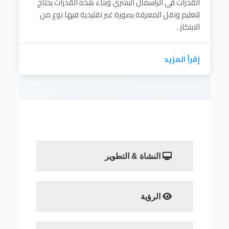
القدرات في الرأسمال البشري وبناء هذه القدرات يحتاج
لتعليم ونقل المعرفة بصورة غير تقليدية فيها نوع من
الابتكار .
إقرأ المزيد
النشاة & التطوير
إقرأ المزيد
الرؤية
ان تكون إدارة التدريب والجودة والاعتماد
صرحآ مميزا في تحقيق المعايير الاكاديمية