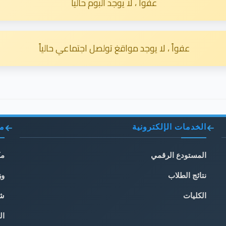
عفواً ، لا يوجد البوم حالياً
عفواً ، لا يوجد مواقغ تولصل اجتماعي حالياً
الخدمات الإلكترونية
مو
المستودع الرقمي
مك
نتائج الطلاب
وز
الكليات
شب
ال