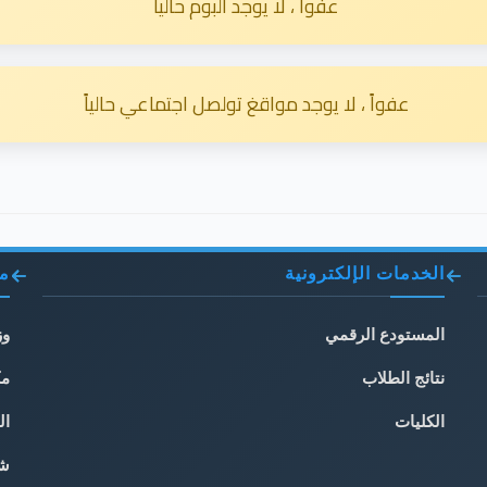
عفواً ، لا يوجد البوم حالياً
عفواً ، لا يوجد مواقغ تولصل اجتماعي حالياً
الخدمات الإلكترونية
مو
المستودع الرقمي
وز
نتائج الطلاب
مك
الكليات
ال
شب