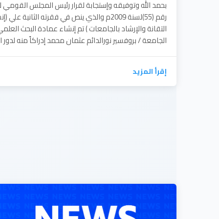
بحمد الله وتوفيقه وإستجابة لقرار رئيس المجلس القومي لل
رقم (55)لسنة 2009م والذي ينص في فقرته الثاني
التقانة والإرشاد بالجامعات ) تم إنشاء عمادة البحث العلمي 
الجامعة / بروفسير نورالدائم عثمان محمد إدراكاً منه لدور ال
إقرأ المزيد