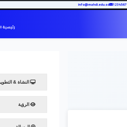
info@mahdi.edu.sd
رئيسية ا
النشاة & التطوير
الرؤية
تحقيق التطور العلمي للجامع
الرسالة