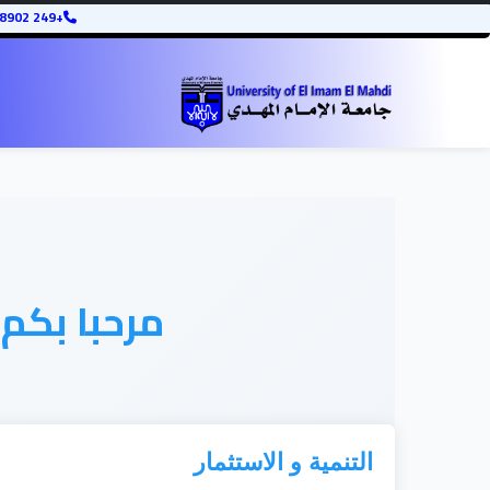
+249 12345678902
مرحبا بكم
التنمية و الاستثمار