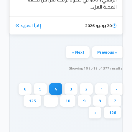
المجلة العل...
20 يونيو 2026
إقرأ المزيد
Next »
« Previous
Showing
10
to
12
of
377
results
6
5
4
3
2
1
‹
125
...
10
9
8
7
›
126