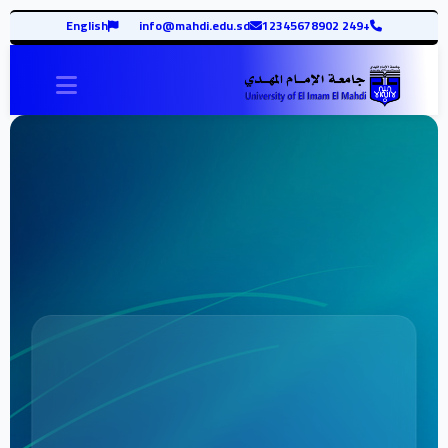
English
info@mahdi.edu.sd
+249 12345678902
vigation