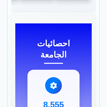
احصائيات
الجامعة
8,555