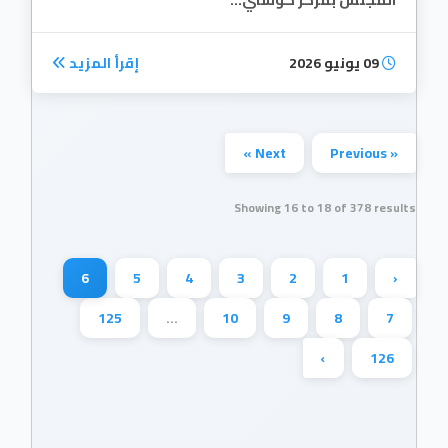
09 يونيو 2026
إقرأ المزيد
Next »
« Previous
Showing
16
to
18
of
378
results
6
5
4
3
2
1
‹
125
...
10
9
8
7
›
126