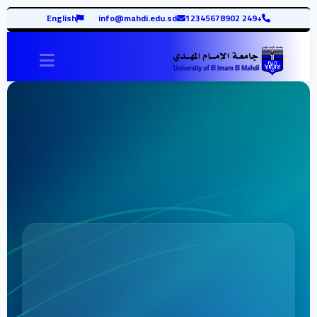
English
info@mahdi.edu.sd
+249 12345678902
vigation