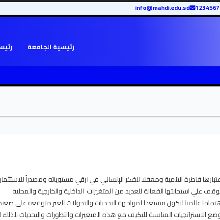
info@mahdi.edu.sd
رئيسية الجامعة
رئيسي
عتبارها قاطرة التنمية ومعقلا للفكر الإنساني في ارقي مستوياته ومصدراً للاستثمار
وقف علي استجابتها الفعالة للعديد من المتغيرات الداخلية والخارجية والمحلية
ي اهتماما عالميا ليكون مستعدا لمواجهة التحديات والتحولات الغير متوقعة علي صعيد
 الاستراتجيات المناسبة للتكيف مع هذه المتغيرات والتطورات والتحديات ،لذلك ل