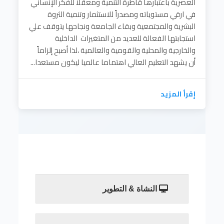
العصرية باعتبارها قاطرة التنمية ومعقلا للفكر الإنساني
في ارقي مستوياته ومصدراً للاستثمار وتنمية الثروة
البشرية والمجتمعية وبقاء الجامعة ونجاحها يتوقف علي
استجابتها الفعالة للعديد من المتغيرات الداخلية
والخارجية والمحلية والقومية والعالمية ،لذا أصبح إلزاماً
أن يشهد التعليم العالي اهتماما عالميا ليكون مستعدا...
إقرأ المزيد
النشاة & التطوير
يعد التعليم العالي من المقومات الرئيسية للدولة
العصرية باعتبارها قاطرة التنمية ومعقلا للفكر