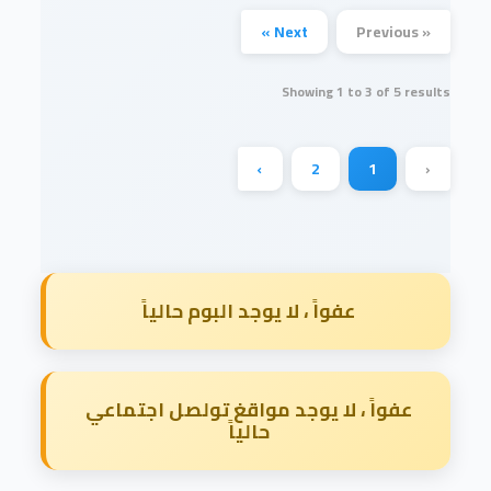
Next »
« Previous
Showing
1
to
3
of
5
results
›
2
1
‹
عفواً ، لا يوجد البوم حالياً
عفواً ، لا يوجد مواقغ تولصل اجتماعي
حالياً