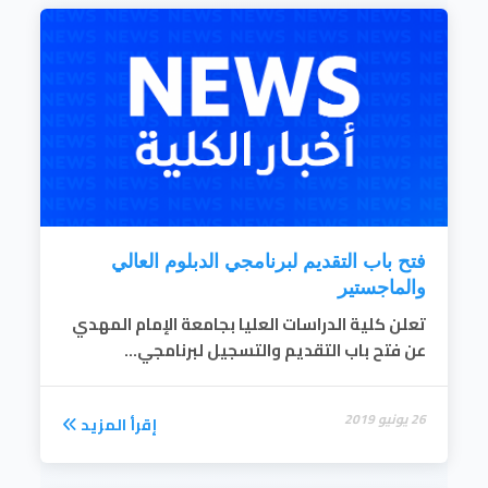
تشجيع وتنسيق الدراسات العليا التكاملية مع
الجهات البحثية الأخرى داخل وخارج البلاد.
إقرأ المزيد
إعداد الكفايات العلمية والمهنية المتخصصة
وتأهيلهم لإنتاج المعرفة .
الإسهام في تحسين مستوى برامج المرحلة
الجامعية .
إقرأ المزيد
فتح باب التقديم لبرنامجي الدبلوم العالي
والماجستير
تعلن كلية الدراسات العليا بجامعة الإمام المهدي
عن فتح باب التقديم والتسجيل لبرنامجي...
26 يونيو 2019
إقرأ المزيد