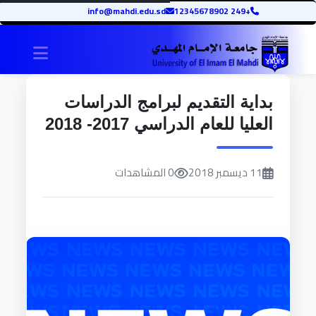
info@mahdi.edu.sd
+249 12345678902
igation
بداية التقديم لبرامج الدراسات
العليا للعام الدراسي 2017- 2018
11 ديسمبر 2018
0 المشاهدات