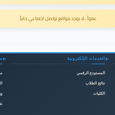
عفواً ، لا يوجد مواقغ تولصل اجتماعي حالياً
الخدمات الإلكترونية
مو
المستودع الرقمي
مك
نتائج الطلاب
ال
الكليات
وز
شب