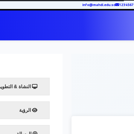
info@mahdi.edu.sd
النشاة & التطوير
الرؤية
تتطلع إدارة العلاقات الخارج
بين الجامعة والجهات ذات العل
الرسالة