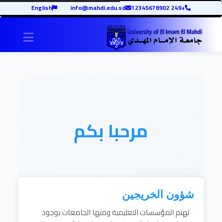
English
info@mahdi.edu.sd
+249 12345678902
igation
مرحبا بكم
شؤون الخريجين
تهتم المؤسسات التعليمية ومنها الجامعات بوجود