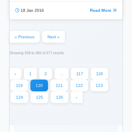
18 Jan 2016
Read More
« Previous
Next »
Showing
358
to
360
of
377
results
‹
1
2
...
117
118
119
120
121
122
123
124
125
126
›