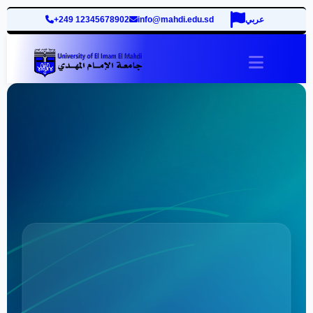
+249 12345678902
info@mahdi.edu.sd
عربي
site.togg