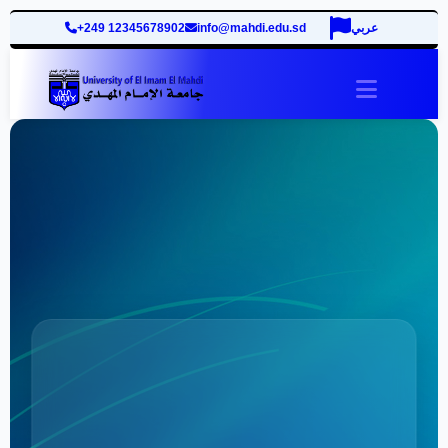
+249 12345678902
info@mahdi.edu.sd
عربي
site.togg