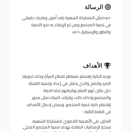
الرسالة
<p>تمثل المشاركة الشعبية رافد أصيل وشريك حقيقي
في تنمية المجتمع ومن ثم الإرتقاء به نحو التنمية
والتطور والإستقرار.</p>
الأهداف
توجه الكلية إهتمام متعاظم لقطاع المرأة وذلك لدورها
الكبير والملح والذي يتمثل في إعداد وتنمية الناشئة
حتي يتثنى لهم القيام بواجباتهم تجاه الحياة
والمجتمع.ولذلك كانت ولازالت المراة تمثل محور
إهتمام كلية تنمية المجتمع، ويمكن إجمال الأهداف
في النقاط التالية:-
التدليل علي الأهمية القصوي للمشاركة الشعبية.
تسخير الإمكانيات المتاحة بهدف تنمية المجتمع المحلي.