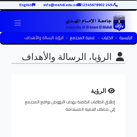
English
info@mahdi.edu.sd
+249 12345678902
igation
الرئيسية
الكليات
تنمية المجتمع
الرؤيا، الرسالة والأهداف
الرؤيا، الرسالة والأهداف
الرؤية
إطلاق الطاقات الكامنة بهدف النهوض بواقع المجتمع
إلي مصاف التنمية المستدامة