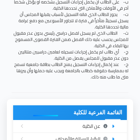
ب‌- على الطالب أن يكمل إجراءات التسجيل بشخصه أو يؤكل شخصاً
آخر في الأوقات والأماكن التي تحددها الكلية.
ت‌- يجوز للطالب الذي فاته التسجيل لأسباب يقبلها المجلس أن
يسجل تسجيلاً متأخراً في فترة لا تتجاور الأسبوعين مع دفع غرامة
مالية تحددها الكلية.
ث‌- الطالب الذي لم يسجل لفصل دراسي رئيسي بدون عذر مقبول
للمجلس يحسب عليه ذلك الفصل ضمن الفترة القصوى المسموح
بها للبقاء في الكلية.
ج‌- أي طالب لم يكمل إجراءات تسجيله لعامين دراسيين متتاليين
دون عذر مقبول للمجلس يفصل من الكلية.
ح‌- عند إكمال إجراءات التسجيل يمنح الطالب بطاقة جامعية تسمح
له بممارسة حقوقه كطالب بالجامعة ويجب عليه حملها وأن يبرزها
متى ما طلب منه ذلك.
القائمة الفرعية للكلية
عن الكلية
الرؤيا، الرسالة والأهداف