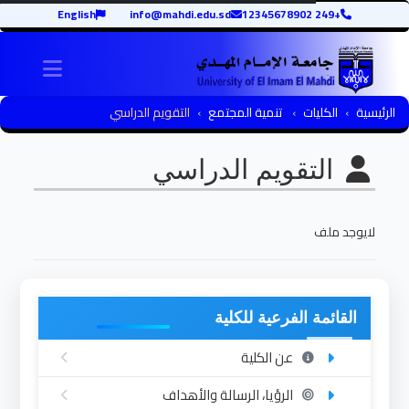
English
info@mahdi.edu.sd
+249 12345678902
igation
الرئيسية
الكليات
تنمية المجتمع
التقويم الدراسي
التقويم الدراسي
لايوجد ملف
القائمة الفرعية للكلية
عن الكلية
الرؤيا، الرسالة والأهداف