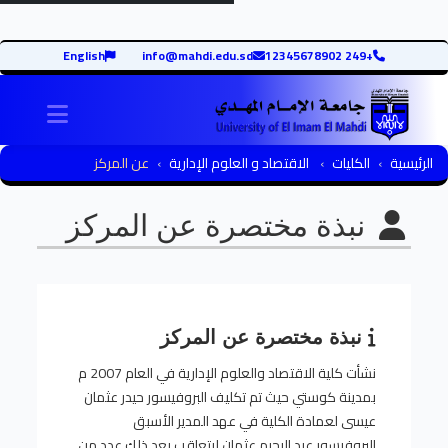
English
info@mahdi.edu.sd
+249 12345678902
igation
الرئيسية
الكليات
الاقتصاد و العلوم الإدارية
عن المركز
نبذة مختصرة عن المركز
نبذة مختصرة عن المركز
نشأت كلية الاقتصاد والعلوم الإدارية في العام 2007 م
بمدينة كوستي حيث تم تكليف البروفيسور حيدر عثمان
عيسى لعمادة الكلية في عهد المدير الأسبق
البروفيسور عبد الرحيم عثمان ليتعاقب بعد ذلك عدد من