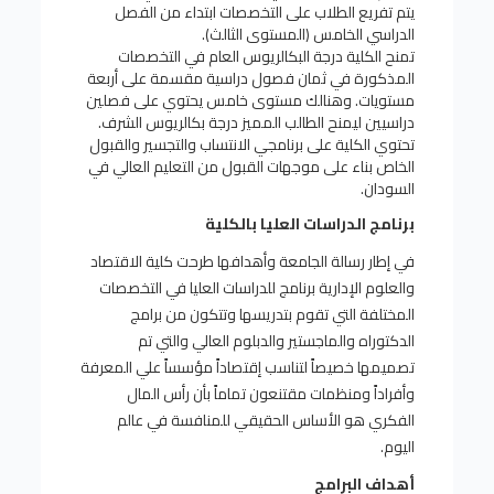
يتم تفريع الطلاب على التخصصات ابتداء من الفصل
الدراسي الخامس (المستوى الثالث).
تمنح الكلية درجة البكالريوس العام في التخصصات
المذكورة في ثمان فصول دراسية مقسمة على أربعة
مستويات. وهنالك مستوى خامس يحتوي على فصلين
دراسيين ليمنح الطالب المميز درجة بكالريوس الشرف.
تحتوي الكلية على برنامجي الانتساب والتجسير والقبول
الخاص بناء على موجهات القبول من التعليم العالي في
السودان.
برنامج الدراسات العليا بالكلية
في إطار رسالة الجامعة وأهدافها طرحت كلية الاقتصاد
والعلوم الإدارية برنامج للدراسات العليا في التخصصات
المختلفة التي تقوم بتدريسها وتتكون من برامج
الدكتوراه والماجستير والدبلوم العالي والتي تم
تصميمها خصيصاً لتناسب إقتصاداً مؤسساً علي المعرفة
وأفراداً ومنظمات مقتنعون تماماً بأن رأس المال
الفكري هو الأساس الحقيقي للمنافسة في عالم
اليوم.
أهداف البرامج