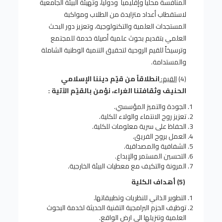
المنافسة محلياً وإقليمياً ودولياً، وتهيئة البيئة الجامعية
لاستقطاب أعداد متزايدة من الطلاب ومواكبة
المستجدات العلمية والتكنولوجية، وتعزيز دور البحث
العلمي بتقديم بحوث علمية أصيلة خدمة للمجتمع
وترسيخاً للقيم الروحية لتحقيق التنمية الوطنية الشاملة
والمستدامة.
(4)
القيم:
انطلاقاً من قيّم ديننا الإسلامي
الحنيف وثقافتنا الغراء، نؤمن بالقيّم الآتية :
الجودة والتميز المؤسسي.
تعزيز روح الانتماء والولاء للكلية.
الحفاظ على سرية معلومات للكلية.
العمل بروح الفريق.
الشفافية والمصداقية.
التحسين المستمر والإبداع.
المرونة والتكيف مع معطيات البيئة الخارجية.
(5) أهداف الكلية
التطوير الذاتي للنظريات وتطبيقاتها.
توظيف الحزم البرامجية التقنية الحديثة لخدمة البحوث
العلمية وتنزيلها الى ارض الواقع.