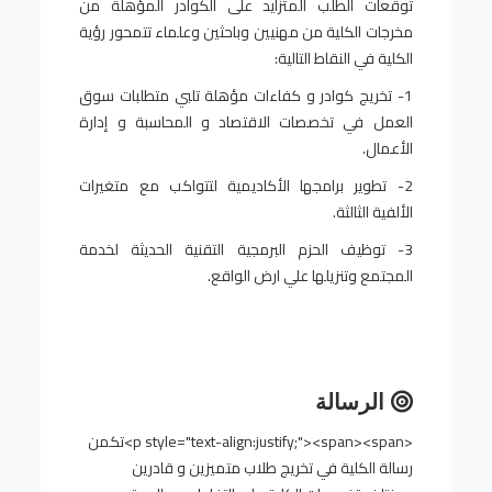
توقعات الطلب المتزايد على الكوادر المؤهلة من
مخرجات الكلية من مهنيين وباحثين وعلماء تتمحور رؤية
الكلية في النقاط التالية:
1- تخريج كوادر و كفاءات مؤهلة تلبي متطلبات سوق
العمل في تخصصات الاقتصاد و المحاسبة و إدارة
الأعمال.
2- تطوير برامجها الأكاديمية لتتواكب مع متغيرات
الألفية الثالثة.
3- توظيف الحزم البرمجية التقنية الحديثة لخدمة
المجتمع وتنزيلها علي ارض الواقع.
الرسالة
<p style="text-align:justify;"><span><span>تكمن
رسالة الكلية في تخريج طلاب متميزين و قادرين