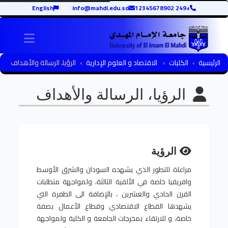
English
info@mahdi.edu.sd
+249 12345678902
igation
الرئيسية
الكليات
الاقتصاد و العلوم الإدارية
الرؤيا، الرسالة والأهداف
الرؤيا، الرسالة والأهداف
الرؤية
مراعاة للتطور الذي يشهده السودان والشرق الأوسط
وافريقيا خاصة في الألفية الثالثة، ولمواجهة متطلبات
القرن الحادي والعشرين ، بالإضافة الى الطفرة التي
يشهدها القطاع الاقتصادي وقطاع الأعمال بصفة
خاصة، و للارتقاء بمخرجات الجامعة و الكلية ولمواجهة