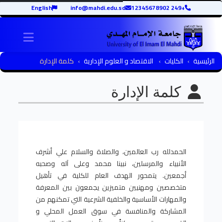
English
info@mahdi.edu.sd
+249 12345678902
igation
الرئيسية
الكليات
الاقتصاد و العلوم الإدارية
كلمة الإدارة
كلمة الإدارة
الحمدلله رب العالمين، والصلاة والسلام علي أشرف
الأنبياء والمرسلين، نبينا محمد وعلى آله وصحبه
أجمعين. يتمحور الهدف العام للكلية في تأهيل
متخصصين ومهنيين متميزين يجمعون بين المعرفة
والمهارات الأساسية والخلفية الشرعية التي تمكنهم من
المشاركة والمنافسة في سوق العمل المحلي و