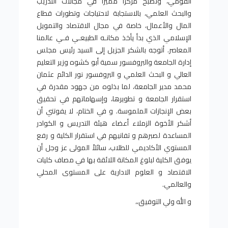
القومي، وتصبح مركزاً مميزاً في مجالات التدريب
والبحث العلمي، بالاستجابة لاحتياجات وتطورات قطاع
المال والأعمال، خاصة في مجال الاقتصاد والتمويل
الإسلامي الذي بدأ يأخذ مكانـه الطبيعـي فـي عالمنا
المعاصر. أتوجه بالشكر الجزيل إلى السيد رئيس مجلس
إدارة الجامعة والبروفسور سمية أبو كشوه وزير التعليم
العالي و البحث العلمي و البروفسور نور الدائم عثمان
محمد مدير الجامعة، لما بذلوه من جهود مقدرة في
استقرار الجامعة و تطويرها، وإسهاماتهم في تحقيق
بعض الإنجازات الملموسة. و في الختام، لا يفوتني أن
أشكر الأخوة الزملاء أعضاء هيئة التدريس و الكوادر
المساعدة لصبرهم و تفانيهم في استقرار الكلية و رفع
المستوي الأكاديمي للطلاب، سائلاً المولى عز وجل أن
يوفق الكلية لبلوغ المكانة اللائقة بها في مصاف كليات
الاقتصاد و العلوم الادارية على المستوى المحلي
والعالمي.
و الله ولي التوفيق،،