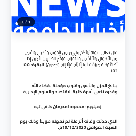
0
/
1
قال تعالى: (وَلَنَبْلُوَنَّكُمْ بِشَيْءٍ مِنَ الْخَوْفِ وَالْجُوعِ وَنَقْصٍ
مِنَ الْأَمْوَالِ وَالْأَنْفُسِ وَالثَّمَرَاتِ وَبَشِّرِ الصَّابِرِينَ. الَّذِينَ إِذَا
أَصَابَتْهُمْ مُصِيبَةٌ قَالُوا إِنَّا لِلَّهِ وَإِنَّا إِلَيْهِ رَاجِعونَ)
البقرة: ١٥٥ -
١٥٦
ببالغ الحزن والأسى وقلوب مؤمنة بقضاء الله
وقدره تنعى أسرة كلية الاقتصاد والعلوم الإدارية
زميلهم: محمود امدرمان كافي تيه
الذي حدثت وفاته أثر علة لم تمهله طويلاً وذلك يوم
السبت الموافق 19/12/2020م.