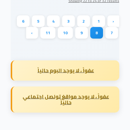
Showing
22
to
24
of
32
results
6
5
4
3
2
1
‹
›
11
10
9
8
7
عفواً ، لا يوجد البوم حالياً
عفواً ، لا يوجد مواقغ تولصل اجتماعي
حالياً