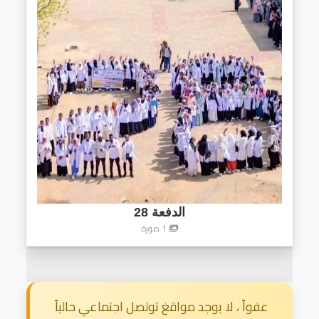
الدفعة 28
1 صورة
عفواً ، لا يوجد مواقغ تولصل اجتماعي حالياً