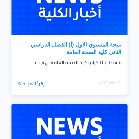
7- نشر الوعيالصحي لكافة فئات المجتمع
بمختلفة ثقافاته والمشاركة في خدمة المجتمع
لدرء الأوبئة والكوارث
8- اعداد برامج التعليم المستمر في كافة
مجالات الصحة العامة وصحة البيئة والطب
الوقائي
...
نتيجة المستوي الاول (أ) الفصل الدراسي
إقرأ المزيد
الثاني كلية الصحة العامة
ننوه طلابنا الكرام بكلية
الصحة العامة
ان نتيجة
15 فبراير 2021
إقرأ المزيد