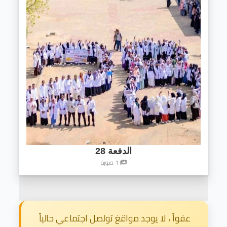
الدفعة 28
1 صورة
عفواً ، لا يوجد مواقغ تولصل اجتماعي حالياً