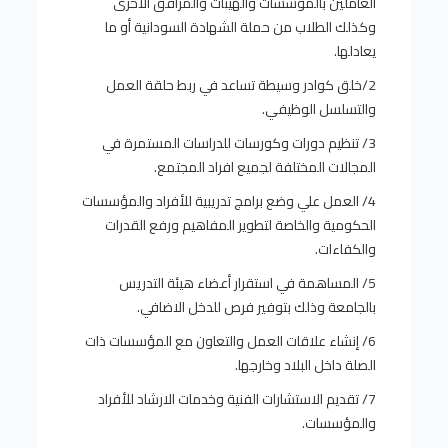
العاملين بالمؤسسات والهيئات والمرافق الأخرى
وكذلك الطلاب من حملة الشهادة السودانية أو ما
يعادلها.
2/خلق كوادر وسيطة تساعد في ربط حلقة العمل
والتسلسل الوظيفي.
3/ تنظيم دورات وكورسات للدراسات المستمرة في
المجالات المختلفة لجميع افراد المجتمع.
4/ العمل علي وضع برامج تدريبية للأفراد والمؤسسات
الحكومية والخاصة لتطوير المفاهيم ورفع القدرات
والكفاءات.
5/ المساهمة في استقرار أعضاء هيئة التدريس
بالجامعة وذلك بتوفير فرص للدخل الاضافي.
6/ إنشاء علاقات العمل والتعاون مع المؤسسات ذات
الصلة داخل البلاد وخارجها.
7/ تقديم الاستشارات الفنية وخدمات الارشاد للأفراد
والمؤسسات.