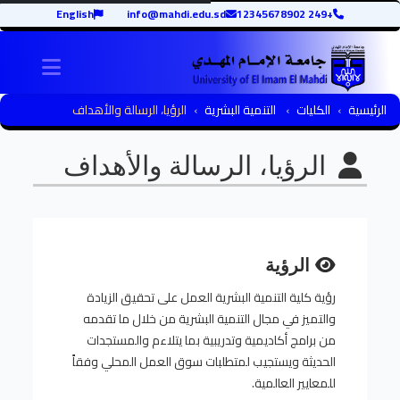
English
info@mahdi.edu.sd
+249 12345678902
igation
الرئيسية
الكليات
التنمية البشرية
الرؤيا، الرسالة والأهداف
الرؤيا، الرسالة والأهداف
الرؤية
رؤية كلية التنمية البشرية العمل على تحقيق الزيادة
والتميز في مجال التنمية البشرية من خلال ما تقدمه
من برامج أكاديمية وتدريبية بما يتلاءم والمستجدات
الحديثة ويستجيب لمتطلبات سوق العمل المحلي وفقاً
للمعايير العالمية.