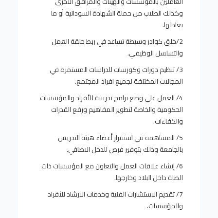
العاملين بالمؤسسات والهيئات والمرافق الأخرى
وكذلك الطلاب من حملة الشهادة السودانية أو ما
يعادلها.
2/خلق كوادر وسيطة تساعد في ربط حلقة العمل
والتسلسل الوظيفي.
3/ تنظيم دورات وكورسات للدراسات المستمرة في
المجالات المختلفة لجميع افراد المجتمع.
4/ العمل علي وضع برامج تدريبية للأفراد والمؤسسات
الحكومية والخاصة لتطوير المفاهيم ورفع القدرات
والكفاءات.
5/ المساهمة في استقرار أعضاء هيئة التدريس
بالجامعة وذلك بتوفير فرص للدخل الاضافي.
6/ إنشاء علاقات العمل والتعاون مع المؤسسات ذات
الصلة داخل البلاد وخارجها.
7/ تقديم الاستشارات الفنية وخدمات الارشاد للأفراد
والمؤسسات.