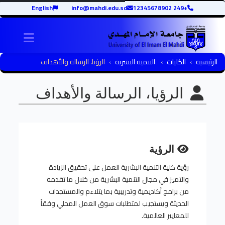
English
info@mahdi.edu.sd
+249 12345678902
igation
الرئيسية
الكليات
التنمية البشرية
الرؤيا، الرسالة والأهداف
الرؤيا، الرسالة والأهداف
الرؤية
رؤية كلية التنمية البشرية العمل على تحقيق الزيادة
والتميز في مجال التنمية البشرية من خلال ما تقدمه
من برامج أكاديمية وتدريبية بما يتلاءم والمستجدات
الحديثة ويستجيب لمتطلبات سوق العمل المحلي وفقاً
للمعايير العالمية.