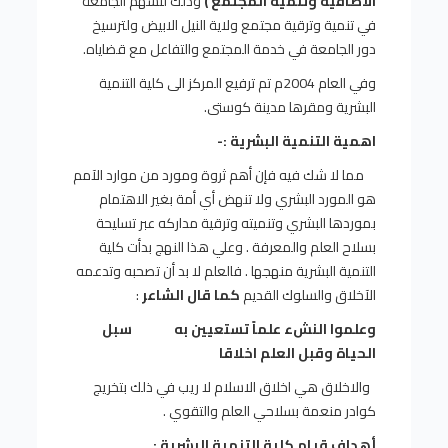
الاضافية وتنمية المجتمع )
وذلك لتسهم الجامعة
في تنمية وترقية مجتمع ولاية النيل الابيض ولترسيخ
دور الجامعة في خدمة المجتمع والتفاعل مع قضاياه.
وفي العام 2004م تم ترفيع المركز الى كلية التنمية
البشرية ومقرها مدينة كوستى.
اهمية التنمية البشرية :-
مما لا شك فيه فإن أهم ثروة ومورد من موارد الآمم
هو المورد البشري ولا تنهض أي أمة بغير الاهتمام
بموردها البشري وتنميته وترقية مداركه عبر تسليحة
بسلاح العلم والمعرفة . وعلي هذا النهج بدأت كلية
التنمية البشرية منهجها . فالعلم لا بد أن تصحبه وتدعمه
الآخلاق والسلوك القديم
كما قال الشاعر
:
وعلموا النشء علماً تستعيين به سبل
الحياة وقبل العلم اخلاقا
والاخلاق هي اخلاق الاسلام لا ريب في ذلك بتخريج
كوادر منعمة بسلاحي العلم والتقوي .
أهداف قيام كلية التنمية البشرية :