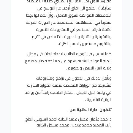
مقـرها الاول بحي المرابيع
( بمبني كلية الاقتصاد
سابقاً )
. تطمح الي افاق أرحب عبر التوسع في
التخصصات المواكبة لسوق العمل . وأن تخط لها نهجاً
متفرداً في المساهمة المجتمعية عبر الدورات التدريبة
لكافة شرائح المجتمع في المشروعات التنموية
والتثقيفية والتقنية و الدعوية . لذا فنحن في تقيم
والتقويم مستمرين لمسار الكلية.
كما نسعي في توجيه الطلاب لاعداد ابحاث في مجال
تنمية الموارد البشريةتسهم في معالجة قضايا مجتمع
ولاية النيل الابيض وتطويره .
ونأمل كذلك في الدخول في برامج ومشروعات
مشتركة مع الوزارات المختصة بتنمية الموارد البشرية
في ولاية النيل الابيض . بـعتبار الجامعة رافداً من روافد
الولاية التنموية .
تتكون ادارة الكلية من :
د.احمد عثمان فضيل عميد الكلية احمد السهيلي الحاج
نائب العميد محمد عابدين محمد مسجل الكلية