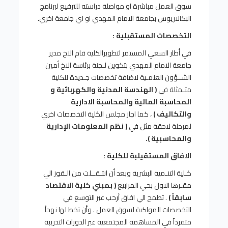
سوق العمل مباشرة او مواصلة دراسته للترفيع لبرنامج
البكالاريوس بجامعة الامام المهدي او اي جامعة اخري.
التخصصات المستقبلية :
في أطار السعي المستمر لتطويرالكلية قام الاخ مدير
جامعة الامام المهدي بتكوين لـجنة برئاسة الاخ أمين
الشــؤون العلمـية لاضافة تخصصات جـديدة للكلية
متـمثلة في
( الهندسة المدنية والكهربائية و
المحاسبة المالية والمحاسبة الادارية
والتكاليف )
، كما اجاز مجلس الكلية التخصصات اخري
لمرحلة لاحقة مثل في
( نظم المعلومات الإدارية
والمحاسبية ).
الافاق المستقيلبة للكلية :
كـلية التنـمية البشرية وبعد أن انتـقــلت من الـقوز الي
مقـرها الاول بحي المرابيع
( بمبني كلية الاقتصاد
سابقاً )
. تطمح الي افاق أرحب عبر التوسع في
التخصصات المواكبة لسوق العمل . وأن تخط لها نهجاً
متفرداً في المساهمة المجتمعية عبر الدورات التدريبة