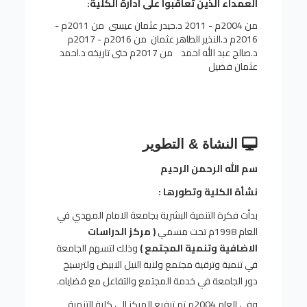
العمداء الذين تعاقبوا على ادارة الكلية:
من 2004م - 2011 د.حيدر عثمان عيسى من 2011م -
2016م د.النذير الطاهر عثمان من 2016م - 2017م
د.صالح عبد الله احمد من 2017م حتى تاريخه د.احمد
عثمان فضيل
النشاة & التطوير
سم الله الرحمن الرحيم
نشأة الكلية وتطورها :
بدأت فكرة التنمية البشرية بجامعة الامام المهدي في
العام 1998م تحت مسمي
( مركز الدراسات
الاضافية وتنمية المجتمع )
وذلك لتسهم الجامعة
في تنمية وترقية مجتمع ولاية النيل الابيض ولترسيخ
دور الجامعة في خدمة المجتمع والتفاعل مع قضاياه.
وفي العام 2004م تم ترفيع المركز الى كلية التنمية