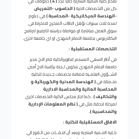
تقدم كلية التنمية البشرية حالياً عدد
( 4 )
دبلومات في
كل من التخصصات الاتية
( الحاسوب -التمريض
-الهندسة الميكانيكية -المحاسبة )
في دبلوم
لمدة ثلاث سنوات تؤهل الطالب المتخرج للانخراط في
سوق العمل مباشرة او مواصلة دراسته للترفيع لبرنامج
البكالاريوس بجامعة الامام المهدي او اي جامعة اخري.
التخصصات المستقبلية :
في أطار السعي المستمر لتطويرالكلية قام الاخ مدير
جامعة الامام المهدي بتكوين لـجنة برئاسة الاخ أمين
الشــؤون العلمـية لاضافة تخصصات جـديدة للكلية
متـمثلة في
( الهندسة المدنية والكهربائية و
المحاسبة المالية والمحاسبة الادارية
والتكاليف )
، كما اجاز مجلس الكلية التخصصات اخري
لمرحلة لاحقة مثل في
( نظم المعلومات الإدارية
والمحاسبية ).
الافاق المستقيلبة للكلية :
كـلية التنـمية البشرية وبعد أن انتـقــلت من الـقوز الي