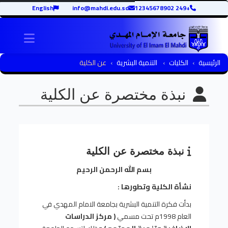
English
info@mahdi.edu.sd
+249 12345678902
igation
الرئيسية
الكليات
التنمية البشرية
عن الكلية
نبذة مختصرة عن الكلية
نبذة مختصرة عن الكلية
بسم الله الرحمن الرحيم
نشأة الكلية وتطورها :
بدأت فكرة التنمية البشرية بجامعة الامام المهدي في
العام 1998م تحت مسمي
( مركز الدراسات