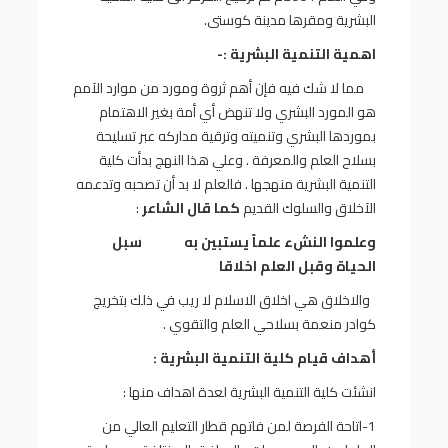
البشرية ومقرها مدينة كوستى.
اهمية التنمية البشرية :-
مما لا شك فيه فإن أهم ثروة ومورد من موارد الآمم
هو المورد البشري ولا تنهض أي أمة بغير الاهتمام
بموردها البشري وتنميته وترقية مداركه عبر تسليحة
بسلاح العلم والمعرفة . وعلي هذا النهج بدأت كلية
التنمية البشرية منهجها . فالعلم لا بد أن تصحبه وتدعمه
الآخلاق والسلوك القديم
كما قال الشاعر
:
وعلموا النشء علماً يستبين به سبل
الحياة وقبل العلم اخلاقا
والاخلاق هي اخلاق الاسلام لا ريب في ذلك بتخريج
كوادر منعمة بسلاحي العلم والتقوي .
أهداف قيام كلية التنمية البشرية :
انشئت كلية التنمية البشرية لعدة اهداف منها :
1-اتاحة الفرصة لمن فاتهم قطار التعليم العالي من