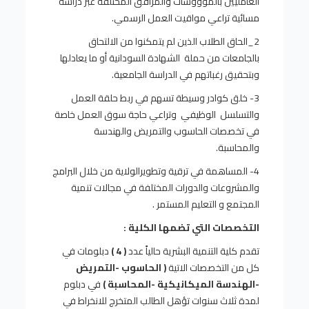
العامليين بالموووسات والمرافق المختلفة عبر دراسة
مسائية تراعي مواقيت العمل الرسمي.
2_الحاق الطلاب الذين لم يتمكنوا من الالتحاق
بالجامعات من حملة الشهادة السودانية أو ما يعادلها
وبتحقيق رغباتهم في الدراسة الجامعية.
3- خلق كوادر وسيطة تسهم في ربط حلقة العمل
والتسلسل الوظيفي وتراعي حاجة سوق العمل خاصة
في تخصصات الحاسوب والتمريض والهندسة
والمحاسبة.
4- المساهمة في ترقية وتطويرالولاية من خلال البرامج
والمشروعات والدورات المختلفة في مجالات تنمية
المجتمع و التعليم المستمر .
التخصصات التي تضمها الكلية :
تقدم كلية التنمية البشرية حالياً عدد
( 4 )
دبلومات في
كل من التخصصات الاتية
( الحاسوب -التمريض
-الهندسة الميكانيكية -المحاسبة )
في دبلوم
لمدة ثلاث سنوات تؤهل الطالب المتخرج للانخراط في