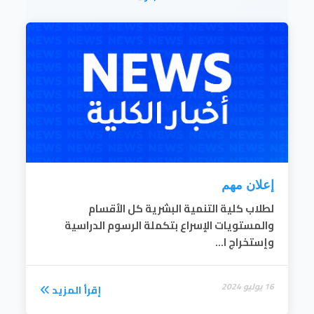
والمؤسسات الحكومية والخاصة لتطوير
المفاهيم ورفع القدرات والكفاءات.
5/ المساهمة في استقرار أعضاء هيئة
التدريس بالجامعة وذلك بتوفير فرص
للدخل الاضافي.
6/ إنشاء علاقات العمل والتعاون مع
المؤسسات ذات الصلة داخل البلاد
وخارجها.
7/ تقديم الاستشارات الفنية وخدمات
الارشاد للأفراد والمؤسسات.
8/ تحقيق التميز الأكاديمي في العملية
التعليمية.
9/ تحقيق معايير الجودة والاعتماد
المؤسسي.
إعلان مهم
إقرأ المزيد
لطلاب كلية التنمية البشرية كل الأقسام
والمستويات الإسراع بتكملة الرسوم الدراسية
وإستخراج ا...
16 يوليو 2024
إقرأ المزيد