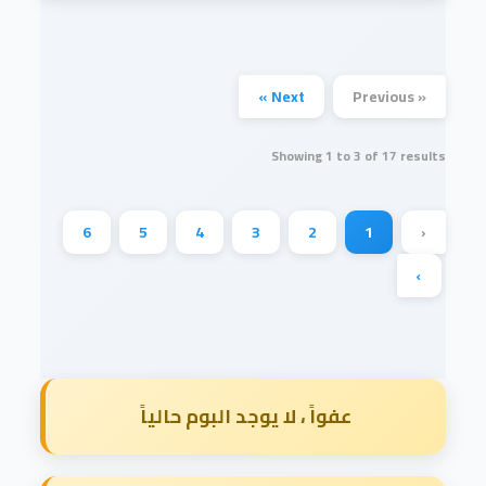
Next »
« Previous
Showing
1
to
3
of
17
results
6
5
4
3
2
1
‹
›
عفواً ، لا يوجد البوم حالياً