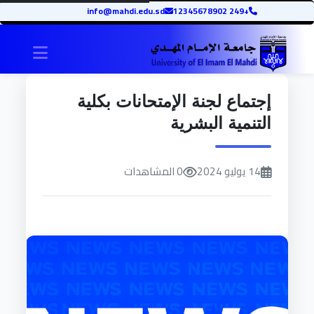
info@mahdi.edu.sd
+249 12345678902
igation
إجتماع لجنة الإمتحانات بكلية
التنمية البشرية
14 يوليو 2024
0 المشاهدات