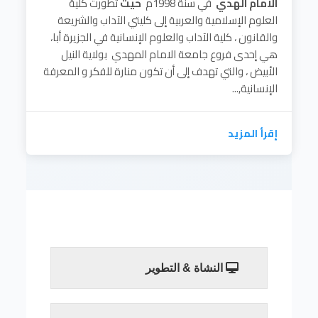
الامام الهدي
في سنة 1998م
حيث
تطورت كلية
العلوم الإسلامية والعربية إلى كليتي الآداب والشريعة
والقانون ، كلية الآداب والعلوم الإنسانية في الجزيرة أبا،
هي إحدى فروع جامعة الامام المهدي بولاية النيل
الأبيض ، والتي تهدف إلى أن تكون منارة للفكر و المعرفة
الإنسانية,...
إقرأ المزيد
النشاة & التطوير
النشأة والتطور:
أنشأة كلية الآداب في العام 1995م باسم كلية