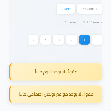
Next »
« Previous
Showing
1
to
3
of
11
results
›
4
3
2
1
‹
عفواً ، لا يوجد البوم حالياً
عفواً ، لا يوجد مواقغ تولصل اجتماعي حالياً