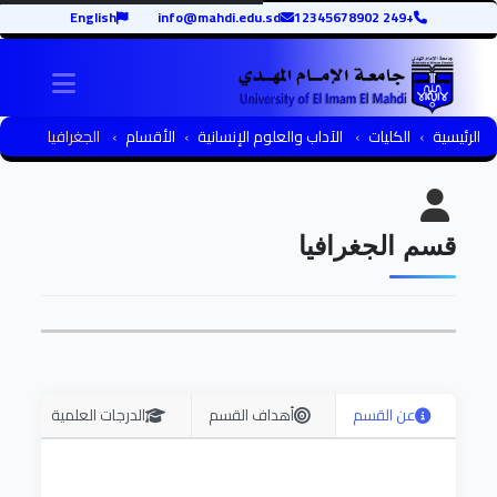
English
info@mahdi.edu.sd
+249 12345678902
igation
الرئيسية
الكليات
الآداب والعلوم الإنسانية
الأقسام
الجغرافيا
قسم الجغرافيا
عن القسم
أهداف القسم
الدرجات العلمية