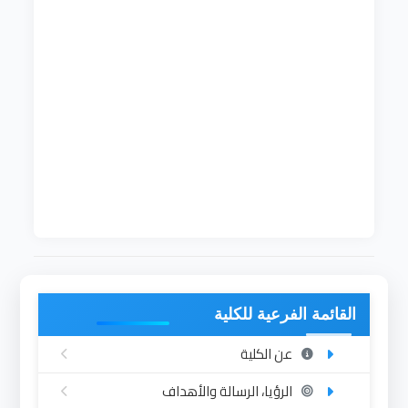
تم إنشاء القسم في العام 2005 وقد تخرجت اول دفعة
من طلاب القسم في العام 2009 ويمنح القسم درجة
البكلاريوس العام في اربعة اعوام ويمنح درجة
البكلاريوس الشرف في خمسة اعوام . يمنح القسم
الدرجات العليا الدبلوم العالي الماجستير والدكتوراه في
مختلف تخصصات الجغرافيا.يبلغ عدد الطلاب المسجلين
لبرنامج البكلاريوس حوالي اربعمائة طالب وطالبة(400).
يقوم القسم بعمل رحلتان علميتان كل عام لطلاب
المستوى الثاني والرابع لبعض المناطق خارج ولاية النيل
الابيض وذلك لتطبيق الدراسات النظرية في ارض الواقع
كذلك معرفة الظواهر الجغرافية الطبيعية.
القائمة الفرعية للكلية
عن الكلية
الرؤيا، الرسالة والأهداف