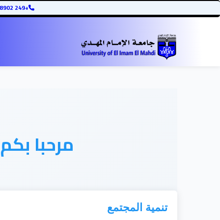
+249 12345678902
مرحبا بكم
تنمية المجتمع