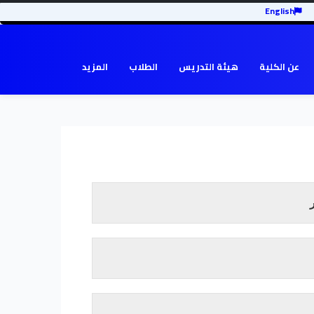
English
عن الكلية
هيئة التدريس
الطلاب
المزيد
تم تأسيس كلية تنمية المجتمع في العام 2006 م بفتح ستة مراكز هي مركز
كز قلي،مركز الفشاشوية، مركز الكنوز، مركز
رة شريحة المرأة وتعتبر الكلية ذراع الجامعة في
دف النهوض بواقع المجتمع إلي مصاف التنمية
تنفيذ العديد من الأنشطة الموجهة نحو المجتمع.
إقرأ المزيد