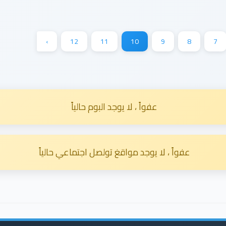
›
12
11
10
9
8
7
عفواً ، لا يوجد البوم حالياً
عفواً ، لا يوجد مواقغ تولصل اجتماعي حالياً