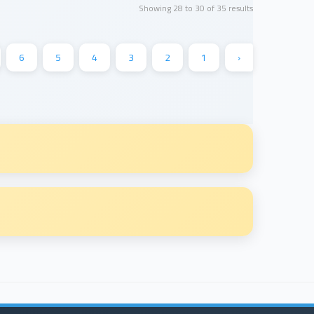
Showing
28
to
30
of
35
results
6
5
4
3
2
1
‹