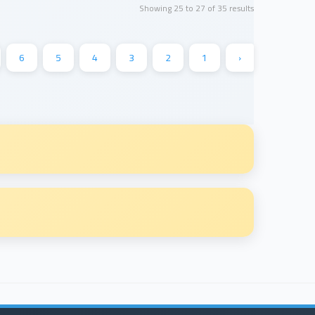
Showing
25
to
27
of
35
results
6
5
4
3
2
1
‹