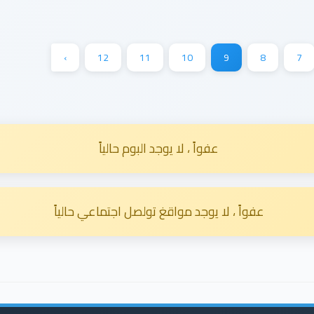
›
12
11
10
9
8
7
عفواً ، لا يوجد البوم حالياً
عفواً ، لا يوجد مواقغ تولصل اجتماعي حالياً