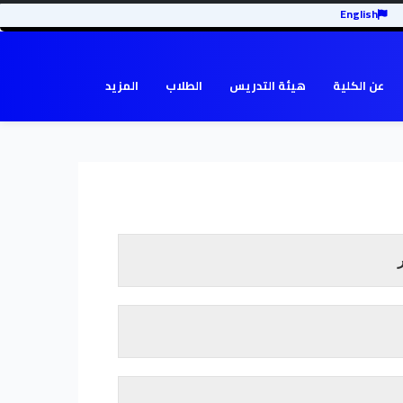
English
عن الكلية
هيئة التدريس
الطلاب
المزيد
تم تأسيس كلية تنمية المجتمع في العام 2006 م بفتح ستة مراكز هي مركز
كز قلي،مركز الفشاشوية، مركز الكنوز، مركز
رة شريحة المرأة وتعتبر الكلية ذراع الجامعة في
دف النهوض بواقع المجتمع إلي مصاف التنمية
تنفيذ العديد من الأنشطة الموجهة نحو المجتمع.
إقرأ المزيد