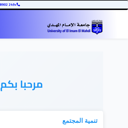
+249 12345678902
مرحبا بكم
تنمية المجتمع