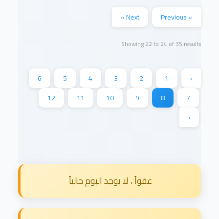
Next »
« Previous
Showing
22
to
24
of
35
results
6
5
4
3
2
1
‹
12
11
10
9
8
7
›
عفواً ، لا يوجد البوم حالياً