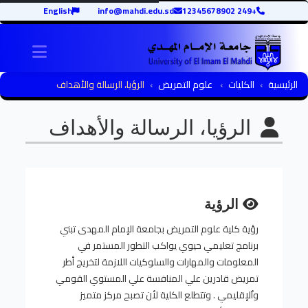
English
info@mahdi.edu.sd
+249 12345678902
igation
الرئيسية
الكليات
علوم التمريض
الرؤيا، الرسالة والأهداف
الرؤيا، الرسالة والأهداف
الرؤية
رؤية كلية علوم التمريض بجامعة الإمام المهدى تبني
برنامج تعليمي حيوي يواكب التطور المستمر في
المعلومات والمهارات والسلوكيات اللازمة لتخريج أطر
تمريض قادرين علي المنافسة علي المستوي القومي
واٌلإقليمي . وتتطلع الكلية لأن تصبح مركز متميز