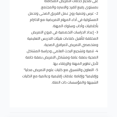
على تقديم خدمات التمريض المتكاملة
بمستوى رفيع للفرد والاسره والمجتمع.
2- غرس وتنمية روح عمل الفريق الصحى وتحمل
المسئولية في آداء المهام التمريضية مع الالتزام
بأخلاقيات وآداب وسلوك المهنة.
3- إعداد الدراسات التخصصية في فروع التمريض
المختلفة لتأهيل كفاءات هيئات التدريس التعليمية
ومتخصصي التمريض للمرافق الصحية.
4- تنمية وتشجيع البحث العلمي ودراسة المشاكل
الصحية بصفة عامة ومشاكل التمريض بصفة خاصة
لأجل تطوير المهنة والإرتقاء بها.
5- التعاون والتنسيق مع كليات علوم التمريض محليا"
وإقليميا" وإقامة علاقات إقليمية وعالمية مع الكليات
الشبيهة والمؤسسات ذات الصلة.