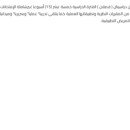
- مدة الدراسة أربعة سنوات دراسية كل عام دراسي به فترتان دراسيتان ( فصلان ) الفترة الدراسية خمسة عشر (15) أسبوعا غيرشاملة الإمتحانات
قررات النظرية وتطبيقاتها العملية كما يتلقى تدريبا" عمليا" وسريريا" وميدانيا"